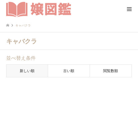
キャバクラ
キャバクラ
並べ替え条件
新しい順
古い順
閲覧数順
埼玉
キャバクラ
【ayami】埼玉県/川越｜スナッ
ク・キャバクラ｜Lounge
Spica(…