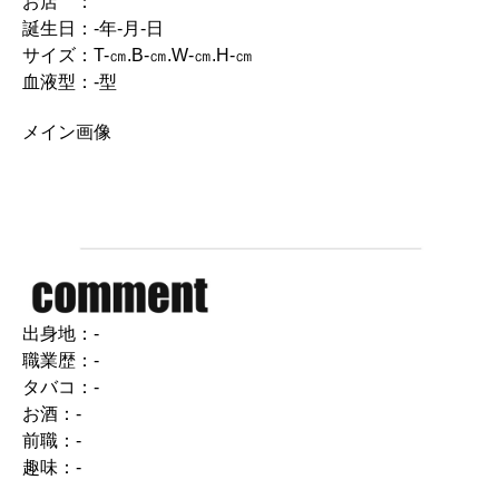
お店 ：
誕生日：-年-月-日
サイズ：T-㎝.B-㎝.W-㎝.H-㎝
血液型：-型
メイン画像
出身地：-
職業歴：-
タバコ：-
お酒：-
前職：-
趣味：-