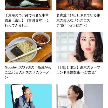
千葉県のつけ麺で有名な中華
超貴重！顔出しされている東
蕎麦【富田】（富田食堂）に
京の美人なメンズエス
行ってきました
テ“嬢”（セラピスト）
Google4.3の行徳の一条流がん
【顔出し限定】東京のソープ
こ11代目のオススメのラーメ
ランド店舗数第一位“吉原”
ン