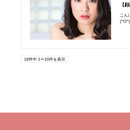
【顔
こん
(^O
18件中 1〜10件を表示