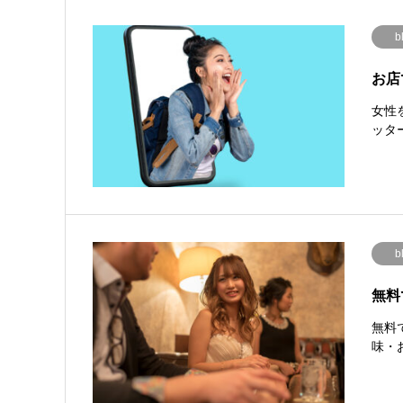
b
お店
女性
ッタ
b
無料
無料
味・