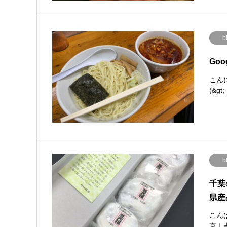
b
Go
こん
(&g
b
千葉
県産
こん
京｜