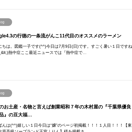
log
ogle4.3の行徳の一条流がんこ11代目のオススメのラーメン
にちは。図鑑一子です(^^)今日は7月9日(日)です。すごく暑い１日です
t;_&lt;)熱中症ここ最近ニュースでは『熱中症で…
log
のお土産・名物と言えば創業昭和７年の木村屋の『千葉県優良
品』の豆大福…
ばんは(^^)嬉しい１日今日は“嬢”のページ初掲載！！！１人目！！！【東
吉原高級ソープランド王室｜りん】様を掲載さ…