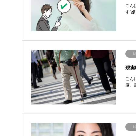
こん
す“嬢
b
現実
こんに
度。
b