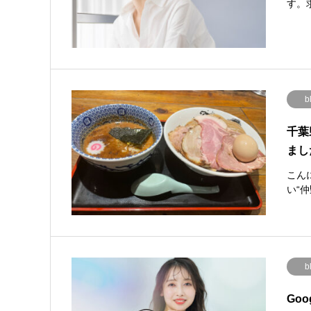
す。
b
千葉
まし
こん
い“
b
Go