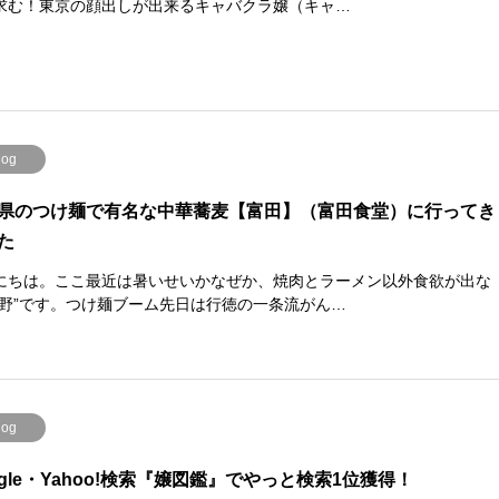
求む！東京の顔出しが出来るキャバクラ嬢（キャ…
log
県のつけ麺で有名な中華蕎麦【富田】（富田食堂）に行ってき
た
にちは。ここ最近は暑いせいかなぜか、焼肉とラーメン以外食欲が出な
仲野”です。つけ麺ブーム先日は行徳の一条流がん…
log
ogle・Yahoo!検索『嬢図鑑』でやっと検索1位獲得！