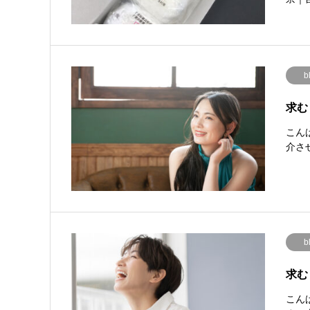
b
求む
こん
介さ
b
求む
こん