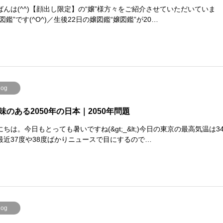
ばんは(^^)【顔出し限定】の“嬢”様方々をご紹介させていただいていま
図鑑”です(^O^)／生後22日の嬢図鑑“嬢図鑑”が20…
log
味のある2050年の日本｜2050年問題
ちは。今日もとっても暑いですね(&gt;_&lt;)今日の東京の最高気温は3
最近37度や38度ばかりニュースで目にするので…
log