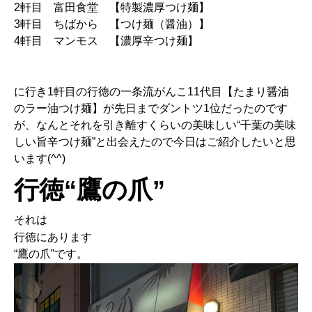
2軒目 富田食堂 【特製濃厚つけ麺】
3軒目 ちばから 【つけ麺（醤油）】
4軒目 マンモス 【濃厚辛つけ麺】
に行き1軒目の行徳の一条流がんこ11代目【たまり醤油
のラー油つけ麺】が先日までダントツ1位だったのです
が、なんとそれを引き離すくらいの美味しい“千葉の美味
しい旨辛つけ麺”と出会えたので今日はご紹介したいと思
います(^^)
行徳“鷹の爪”
それは
行徳にあります
“鷹の爪”です。