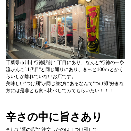
千葉県市川市行徳駅前１丁目にあり、なんと“行徳の一条
流がんこ11代目”と同じ通りにあり、きっと100ｍとかく
らいしか離れていないお店です。
美味しい“つけ麺”が同じ並びにあるなんて“つけ麺”好きな
方には是非とも食べ比べしてみてもらいたい！！！
辛さの中に旨さあり
そして“鷹の爪”で注文したのは［つけ麺］で