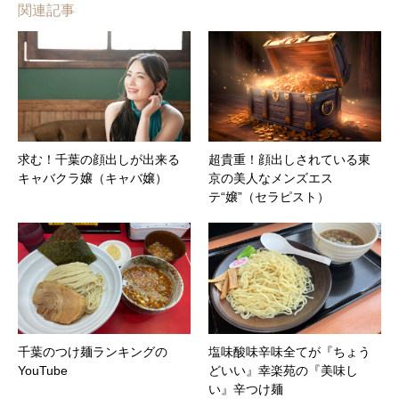
関連記事
求む！千葉の顔出しが出来る
超貴重！顔出しされている東
キャバクラ嬢（キャバ嬢）
京の美人なメンズエス
テ“嬢”（セラピスト）
千葉のつけ麺ランキングの
塩味酸味辛味全てが『ちょう
YouTube
どいい』幸楽苑の『美味し
い』辛つけ麺