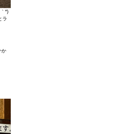
*)
とラ
かか